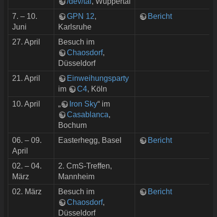
/dev/tal
, Wuppertal
7. – 10.
GPN 12
,
Bericht
Juni
Karlsruhe
27. April
Besuch im
Chaosdorf
,
Düsseldorf
21. April
Einweihungsparty
im
C4
, Köln
10. April
„
Iron Sky
“ im
Casablanca
,
Bochum
06. – 09.
Easterhegg, Basel
Bericht
April
02. – 04.
2. CmS-Treffen,
März
Mannheim
02. März
Besuch im
Bericht
Chaosdorf
,
Düsseldorf