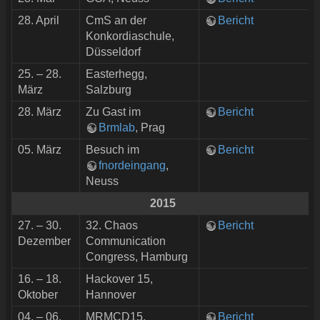
28. April
CmS an der
Bericht
Konkordiaschule,
Düsseldorf
25. – 28.
Easterhegg,
März
Salzburg
28. März
Zu Gast im
Bericht
Brmlab
, Prag
05. März
Besuch im
Bericht
fnordeingang
,
Neuss
2015
27. – 30.
32. Chaos
Bericht
Dezember
Communication
Congress, Hamburg
16. – 18.
Hackover 15,
Oktober
Hannover
04. – 06.
MRMCD15,
Bericht