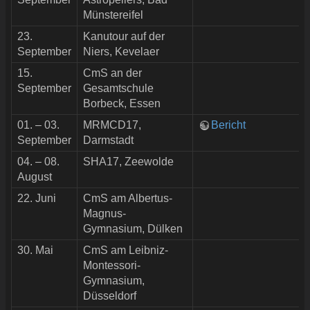
Münstereifel
23.
Kanutour auf der
September
Niers, Kevelaer
15.
CmS an der
September
Gesamtschule
Borbeck, Essen
01. – 03.
MRMCD17,
Bericht
September
Darmstadt
04. – 08.
SHA17, Zeewolde
August
22. Juni
CmS am Albertus-
Magnus-
Gymnasium, Dülken
30. Mai
CmS am Leibniz-
Montessori-
Gymnasium,
Düsseldorf