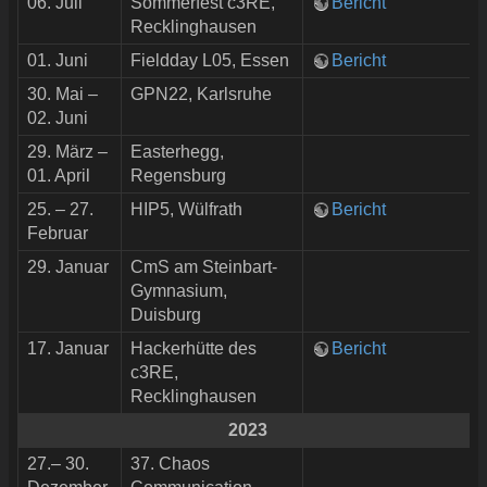
06. Juli
Sommerfest c3RE,
Bericht
Recklinghausen
01. Juni
Fieldday L05, Essen
Bericht
30. Mai –
GPN22, Karlsruhe
02. Juni
29. März –
Easterhegg,
01. April
Regensburg
25. – 27.
HIP5, Wülfrath
Bericht
Februar
29. Januar
CmS am Steinbart-
Gymnasium,
Duisburg
17. Januar
Hackerhütte des
Bericht
c3RE,
Recklinghausen
2023
27.– 30.
37. Chaos