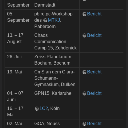
September
Darmstadt
05.
pb.re.pc-Workshop
Bericht
September
des
MTKJ
,
Paberborn
13. – 17.
Chaos
Bericht
August
Communication
Camp 15, Zehdenick
26. Juli
Zeiss Planetarium
Bochum, Bochum
19. Mai
CmS an dem Clara-
Bericht
Schumann-
Gymnasium, Dülken
04. – 07.
GPN15, Karlsruhe
Bericht
Juni
16. – 17.
1C2
, Köln
Mai
02. Mai
GOA, Neuss
Bericht