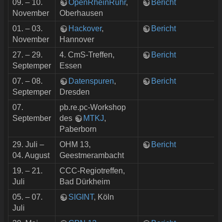
09. – 10.
OpenRheinRuhr
,
Bericht
November
Oberhausen
01. – 03.
Hackover
,
Bericht
November
Hannover
27. – 29.
4. CmS-Treffen,
Bericht
Septemper
Essen
07. – 08.
Datenspuren
,
Bericht
Septemper
Dresden
07.
pb.re.pc-Workshop
September
des
MTKJ
,
Paberborn
29. Juli –
OHM 13,
Bericht
04. August
Geestmerambacht
19. – 21.
CCC-Regiotreffen,
Juli
Bad Dürkheim
05. – 07.
SIGINT
, Köln
Juli