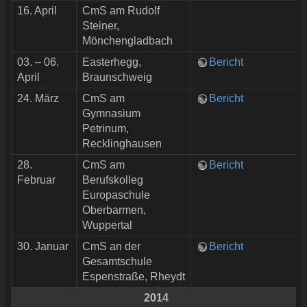
16. April
CmS am Rudolf
Steiner,
Mönchengladbach
03. – 06.
Easterhegg,
Bericht
April
Braunschweig
24. März
CmS am
Bericht
Gymnasium
Petrinum,
Recklinghausen
28.
CmS am
Bericht
Februar
Berufskolleg
Europaschule
Oberbarmen,
Wuppertal
30. Januar
CmS an der
Bericht
Gesamtschule
Espenstraße, Rheydt
2014