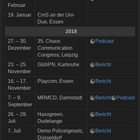
Februar
19. Januar
CmS an der Uni-
Due, Essen
2018
27. – 30.
35. Chaos
Podcast
Dezember
Communication
Congress, Leipzig
23. – 25.
GlühPN, Karlsruhe
Bericht
November
16. – 17.
Playcom, Essen
Bericht
November
7. – 9.
MRMCD, Darmstadt
Bericht
Podcast
September
26. – 29.
Haxogreen,
Bericht
Juli
Dudelange
7. Juli
Demo Polizeigesetz,
Bericht
Düsseldorf