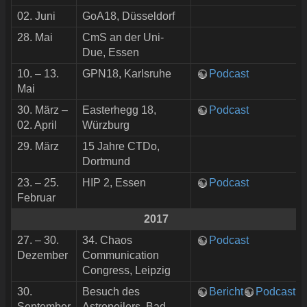
02. Juni
GoA18, Düsseldorf
28. Mai
CmS an der Uni-
Due, Essen
10. – 13.
GPN18, Karlsruhe
Podcast
Mai
30. März –
Easterhegg 18,
Podcast
02. April
Würzburg
29. März
15 Jahre CTDo,
Dortmund
23. – 25.
HIP 2, Essen
Podcast
Februar
2017
27. – 30.
34. Chaos
Podcast
Dezember
Communication
Congress, Leipzig
30.
Besuch des
Bericht
Podcast
September
Astropeilers, Bad