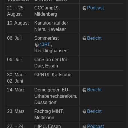
21. – 25.
CCCamp19,
Podcast
August
Mildenberg
10. August
Kanutour auf der
Niers, Kevelaer
06. Juli
Sommerfest
Bericht
c3RE
,
Recklinghausen
06. Juli
CmS an der Uni
Due, Essen
30. Mai –
GPN19, Karlsruhe
02. Juni
24. März
Demo gegen EU-
Bericht
Urheberrechtsreform,
Düsseldorf
23. März
Fachtag MINT,
Bericht
Mettmann
22. – 24.
HIP 3, Essen
Podcast