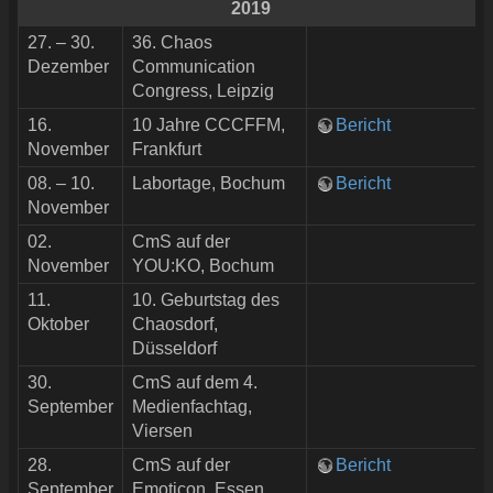
2019
27. – 30.
36. Chaos
Dezember
Communication
Congress, Leipzig
16.
10 Jahre CCCFFM,
Bericht
November
Frankfurt
08. – 10.
Labortage, Bochum
Bericht
November
02.
CmS auf der
November
YOU:KO, Bochum
11.
10. Geburtstag des
Oktober
Chaosdorf,
Düsseldorf
30.
CmS auf dem 4.
September
Medienfachtag,
Viersen
28.
CmS auf der
Bericht
September
Emoticon, Essen