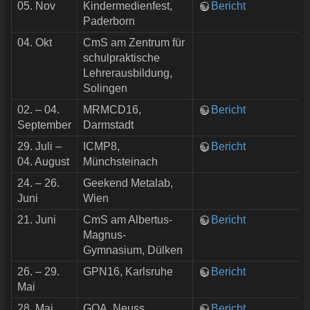
05. Nov
Kindermedienfest,
Bericht
Paderborn
04. Okt
CmS am Zentrum für
schulpraktische
Lehrerausbildung,
Solingen
02. – 04.
MRMCD16,
Bericht
September
Darmstadt
29. Juli –
ICMP8,
Bericht
04. August
Münchsteinach
24. – 26.
Geekend Metalab,
Juni
Wien
21. Juni
CmS am Albertus-
Bericht
Magnus-
Gymnasium, Dülken
26. – 29.
GPN16, Karlsruhe
Bericht
Mai
28. Mai
GOA, Neuss
Bericht