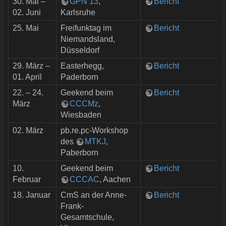
30. Mai –
GPN 13
,
Bericht
02. Juni
Karlsruhe
25. Mai
Freifunktag im
Bericht
Niemandsland,
Düsseldorf
29. März –
Easterhegg,
Bericht
01. April
Paderborn
22. – 24.
Geekend beim
Bericht
März
CCCMz
,
Wiesbaden
02. März
pb.re.pc-Workshop
des
MTKJ
,
Paberborn
10.
Geekend beim
Bericht
Februar
CCCAC
, Aachen
18. Januar
CmS an der Anne-
Bericht
Frank-
Gesamtschule,