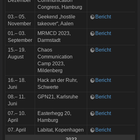
Dezember
Communication
Congress, Hamburg
03.– 05.
Geekend „hostile
Bericht
November
takeover“, Aalen
01.– 03.
MRMCD 2023,
Bericht
September
Darmstadt
15.– 19.
Chaos
Bericht
August
Communication
Camp 2023,
Mildenberg
16.– 18.
Hack an der Ruhr,
Bericht
Juni
Schwerte
08.– 11.
GPN21, Karlsruhe
Bericht
Juni
07.– 10.
Easterhegg 20,
Bericht
April
Hamburg
07. April
Labitat, Kopenhagen
Bericht
2022