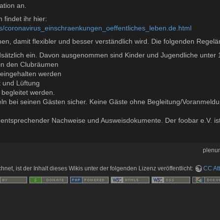
ation an.
indet ihr hier:
us/coronavirus_einschraenkungen_oeffentliches_leben.de.html
hen, damit flexibler und besser verständlich wird. Die folgenden Reg
sätzlich ein. Davon ausgenommen sind Kinder und Jugendliche unter 
in den Clubräumen
 eingehalten werden
t und Lüftung
 begleitet werden.
egeln bei seinen Gästen sicher. Keine Gäste ohne Begleitung/Voranmeldu
n entsprechender Nachweise und Ausweisdokumente. Der foobar e.V. ist v
plenu
hnet, ist der Inhalt dieses Wikis unter der folgenden Lizenz veröffentlicht:
CC Att