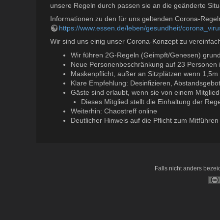
unsere Regeln durch passen sie an die geänderte Situ
Informationen zu den für uns geltenden Corona-Regeln f
https://www.essen.de/leben/gesundheit/corona_vir
Wir sind uns einig unser Corona-Konzept zu vereinfac
Wir führen 2G-Regeln (Geimpft/Genesen) grund
Neue Personenbeschränkung auf 23 Personen 
Maskenpflicht, außer an Sitzplätzen wenn 1,5m
Klare Empfehlung: Desinfizieren, Abstandsgebo
Gäste sind erlaubt, wenn sie von einem Mitglied
Dieses Mitglied stellt die Einhaltung der R
Weiterhin: Chaostreff online
Deutlicher Hinweis auf die Pflicht zum Mitführe
Falls nicht anders bezeic