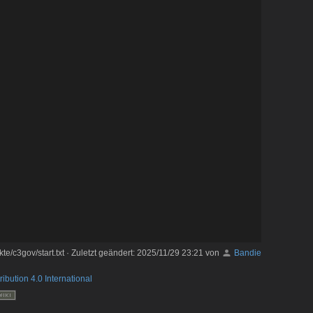
kte/c3gov/start.txt
· Zuletzt geändert:
2025/11/29 23:21
von
Bandie
ribution 4.0 International