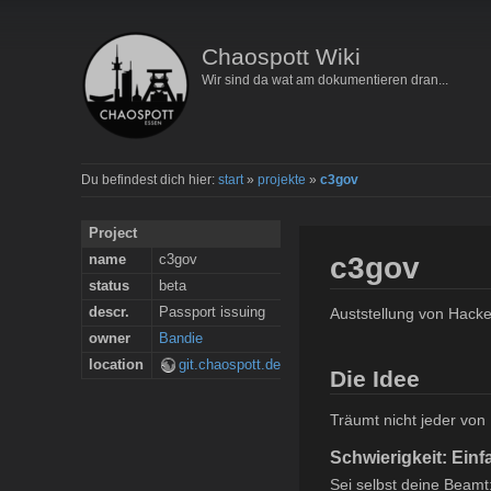
Chaospott Wiki
Wir sind da wat am dokumentieren dran...
Du befindest dich hier:
start
»
projekte
»
c3gov
Project
c3gov
name
c3gov
status
beta
Auststellung von Hacke
descr.
Passport issuing
owner
Bandie
location
git.chaospott.de
Die Idee
Träumt nicht jeder von 
Schwierigkeit: Einf
Sei selbst deine Beamt: