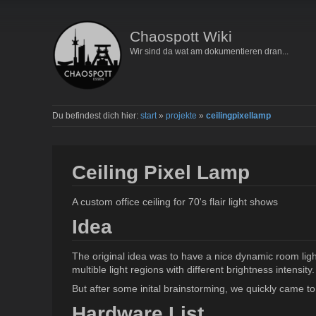
Chaospott Wiki
Wir sind da wat am dokumentieren dran...
Du befindest dich hier:
start
»
projekte
»
ceilingpixellamp
Ceiling Pixel Lamp
A custom office ceiling for 70's flair light shows
Idea
The original idea was to have a nice dynamic room ligh
multible light regions with different brightness intensity.
But after some inital brainstorming, we quickly came 
Hardware List