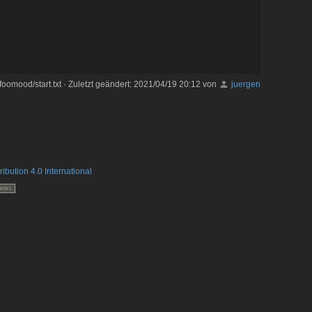
foomood/start.txt
· Zuletzt geändert:
2021/04/19 20:12
von
juergen
ribution 4.0 International