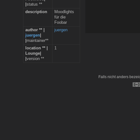
|
status **
description
Moodlights
für die
Foobar
author ** |
juergen
juergen
|
|
maintainer**
location ** |
1
Lounge|
|
version **
Falls nicht anders bezeic