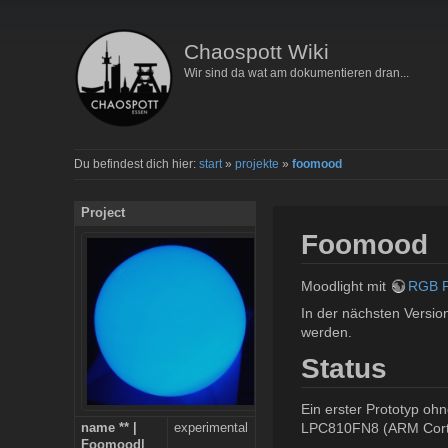
Chaospott Wiki
Wir sind da wat am dokumentieren dran...
Du befindest dich hier:
start
»
projekte
»
foomood
Project
Foomood
Moodlight mit
RGB P
In der nächsten Version
werden.
Status
Ein erster Prototyp oh
LPC810FN8 (ARM Corte
name ** |
experimental
Foomood|