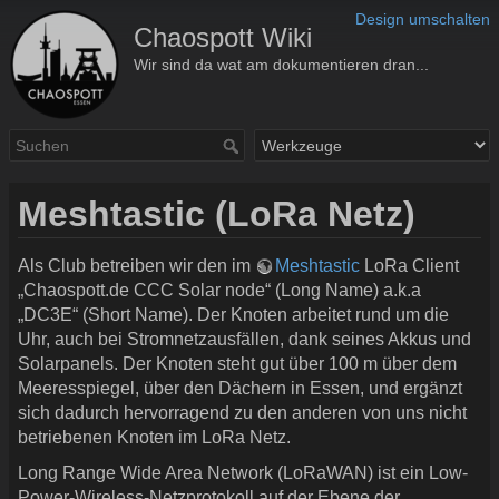
Design umschalten
Chaospott Wiki
Wir sind da wat am dokumentieren dran...
Meshtastic (LoRa Netz)
Als Club betreiben wir den im
Meshtastic
LoRa Client
„Chaospott.de CCC Solar node“ (Long Name) a.k.a
„DC3E“ (Short Name). Der Knoten arbeitet rund um die
Uhr, auch bei Stromnetzausfällen, dank seines Akkus und
Solarpanels. Der Knoten steht gut über 100 m über dem
Meeresspiegel, über den Dächern in Essen, und ergänzt
sich dadurch hervorragend zu den anderen von uns nicht
betriebenen Knoten im LoRa Netz.
Long Range Wide Area Network (LoRaWAN) ist ein Low-
Power-Wireless-Netzprotokoll auf der Ebene der