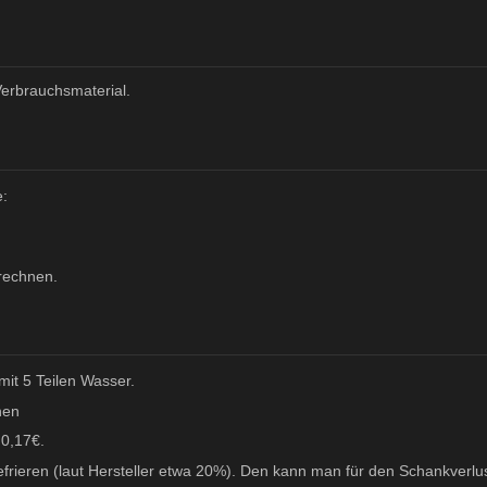
Verbrauchsmaterial.
e:
rechnen.
mit 5 Teilen Wasser.
nen
 0,17€.
frieren (laut Hersteller etwa 20%). Den kann man für den Schankverlu