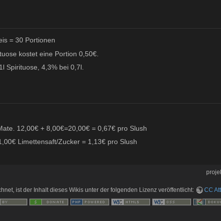
eis = 30 Portionen
ituose kostet eine Portion 0,50€.
l Spirituose, 4,3% bei 0,7l.
 Mate. 12,00€ + 8,00€=20,00€ = 0,67€ pro Slush
1,00€ Limettensaft/Zucker = 1,13€ pro Slush
projek
hnet, ist der Inhalt dieses Wikis unter der folgenden Lizenz veröffentlicht:
CC Att