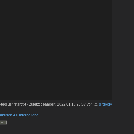
te/slush/start.txt
· Zuletzt geändert:
2022/01/18 23:07
von
sirgoofy
ribution 4.0 International